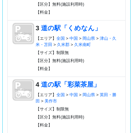
【区分】無料(施設利用時)
【料金】
3
道の駅「くめなん」
【エリア】
全国
>
中国
>
岡山県
>
津山・久
米・苫田
>
久米郡
>
久米南町
【サイズ】制限無
【区分】無料(施設利用時)
【料金】
4
道の駅「彩菜茶屋」
【エリア】
全国
>
中国
>
岡山県
>
英田・勝
田
>
美作市
【サイズ】制限無
【区分】無料(施設利用時)
【料金】