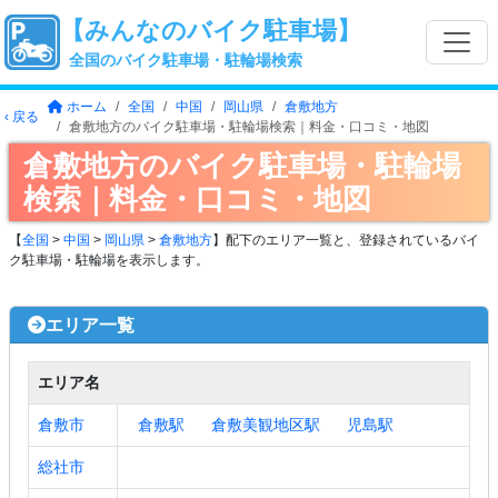
【みんなのバイク駐車場】
全国のバイク駐車場・駐輪場検索
ホーム
全国
中国
岡山県
倉敷地方
‹ 戻る
倉敷地方のバイク駐車場・駐輪場検索｜料金・口コミ・地図
倉敷地方のバイク駐車場・駐輪場
検索｜料金・口コミ・地図
【
全国
>
中国
>
岡山県
>
倉敷地方
】配下のエリア一覧と、登録されているバイ
ク駐車場・駐輪場を表示します。
エリア一覧
エリア名
倉敷市
倉敷駅
倉敷美観地区駅
児島駅
総社市