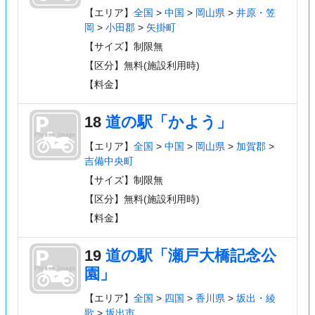
【エリア】
全国
>
中国
>
岡山県
>
井原・笠
岡
>
小田郡
>
矢掛町
【サイズ】制限無
【区分】無料(施設利用時)
【料金】
18
道の駅「かよう」
【エリア】
全国
>
中国
>
岡山県
>
加賀郡
>
吉備中央町
【サイズ】制限無
【区分】無料(施設利用時)
【料金】
19
道の駅「瀬戸大橋記念公
園」
【エリア】
全国
>
四国
>
香川県
>
坂出・綾
歌
>
坂出市