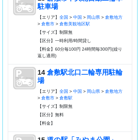
駐車場
【エリア】
全国
>
中国
>
岡山県
>
倉敷地方
>
倉敷市
>
倉敷美観地区駅
【サイズ】制限無
【区分】一時利用/時間貸し
【料金】60分毎100円 24時間毎300円(繰り
返し適用)
14
倉敷駅北口二輪専用駐輪
場
【エリア】
全国
>
中国
>
岡山県
>
倉敷地方
>
倉敷市
>
倉敷駅
【サイズ】制限無
【区分】無料
【料金】
15
道の駅「みやま公園」