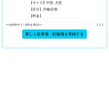
【サイズ】中型, 大型
【区分】月極/定期
【料金】
<<全6件中 1～6件を表示>>
[ 1 ]
新しく駐車場・駐輪場を登録する