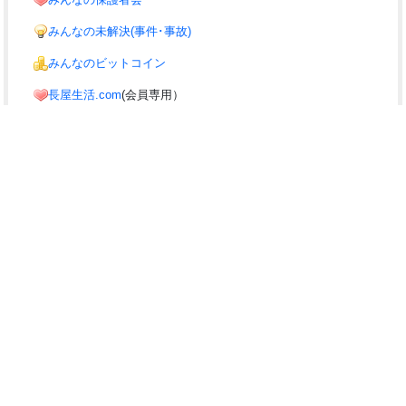
みんなの未解決(事件･事故)
みんなのビットコイン
長屋生活.com
(会員専用）
みんなのサイト
みんなの議員(議員のまとめ)
i10の協力サイト
みんなでSTOP!温暖化!!
みんなの交通安全
▲PAGETOP
『入力しにくい』、『わかりづいら』などといったご不満はありません
か？⇒
お気軽にご要望下さい。
何ができるの？
お問合せ
利用規約
商標
みんなのバイク駐車場は、
i10(アイテン) ちょっと変わったみんなのお
役立ちサイト
が運営しております。
Produced by
i10(アイテン)
from 2003