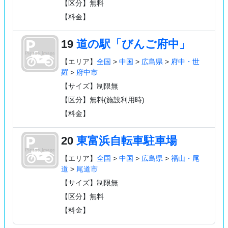
【区分】無料
【料金】
19
道の駅「びんご府中」
【エリア】
全国
>
中国
>
広島県
>
府中・世
羅
>
府中市
【サイズ】制限無
【区分】無料(施設利用時)
【料金】
20
東富浜自転車駐車場
【エリア】
全国
>
中国
>
広島県
>
福山・尾
道
>
尾道市
【サイズ】制限無
【区分】無料
【料金】