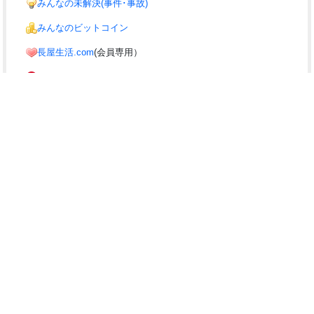
みんなの未解決(事件･事故)
みんなのビットコイン
長屋生活.com
(会員専用）
みんなのサイト
みんなの議員(議員のまとめ)
i10の協力サイト
みんなでSTOP!温暖化!!
みんなの交通安全
▲PAGETOP
『入力しにくい』、『わかりづいら』などといったご不満はありません
か？⇒
お気軽にご要望下さい。
何ができるの？
お問合せ
利用規約
商標
みんなのバイク駐車場は、
i10(アイテン) ちょっと変わったみんなのお
役立ちサイト
が運営しております。
Produced by
i10(アイテン)
from 2003
Thanks to Tanamame for creating the logo image.