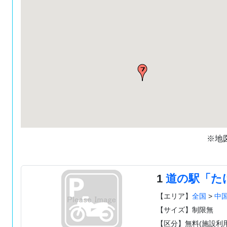
※地
1
道の駅「た
【エリア】
全国
>
中
【サイズ】制限無
【区分】無料(施設利用