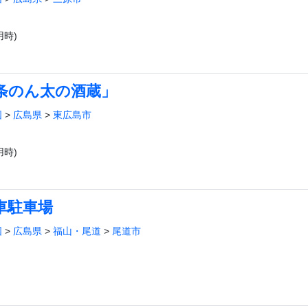
時)
条のん太の酒蔵」
国
>
広島県
>
東広島市
時)
車駐車場
国
>
広島県
>
福山・尾道
>
尾道市