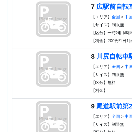
7
広駅前自転
【エリア】
全国
>
中
【サイズ】制限無
【区分】一時利用/時
【料金】200円/1日1
8
川尻自転車
【エリア】
全国
>
中
【サイズ】制限無
【区分】無料
【料金】
9
尾道駅前第
【エリア】
全国
>
中
【サイズ】制限無