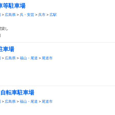
車等駐車場
国
>
広島県
>
呉・安芸
>
呉市
>
広駅
間貸し
回
駐車場
国
>
広島県
>
福山・尾道
>
尾道市
2自転車駐車場
国
>
広島県
>
福山・尾道
>
尾道市