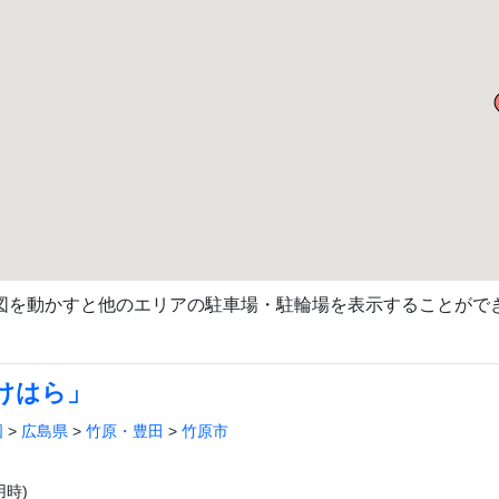
図を動かすと他のエリアの駐車場・駐輪場を表示することがで
けはら」
国
>
広島県
>
竹原・豊田
>
竹原市
時)