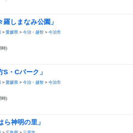
々羅しまなみ公園」
国
>
愛媛県
>
今治・越智
>
今治市
時)
方S・Cパーク」
国
>
愛媛県
>
今治・越智
>
今治市
時)
はら神明の里」
国
>
広島県
>
三原市