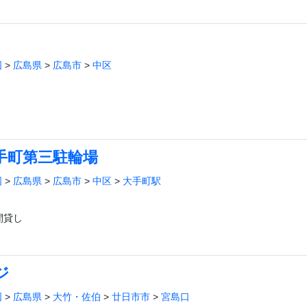
国
>
広島県
>
広島市
>
中区
手町第三駐輪場
国
>
広島県
>
広島市
>
中区
>
大手町駅
間貸し
ジ
国
>
広島県
>
大竹・佐伯
>
廿日市市
>
宮島口