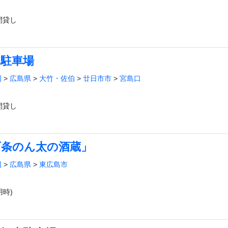
間貸し
口駐車場
国
>
広島県
>
大竹・佐伯
>
廿日市市
>
宮島口
間貸し
西条のん太の酒蔵」
国
>
広島県
>
東広島市
時)