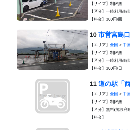
【サイズ】制限無
【区分】一時利用/時
【料金】300円/回
10
市営宮島
【エリア】
全国
>
中
【サイズ】制限無
【区分】一時利用/時
【料金】300円/日
11
道の駅「
【エリア】
全国
>
中
【サイズ】制限無
【区分】無料(施設利用
【料金】