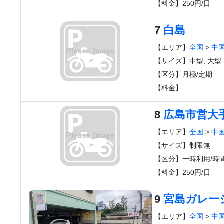
【料金】250円/日
7
白島
【エリア】
全国
>
中
【サイズ】中型, 大型
【区分】月極/定期
【料金】
8
広島市営大
【エリア】
全国
>
中
【サイズ】制限無
【区分】一時利用/時
【料金】250円/日
9
宮島ガレー
【エリア】
全国
>
中