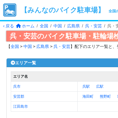
【みんなのバイク駐車場】
全国
‹ 戻る
ホーム
全国
中国
広島県
呉・安芸
呉・
呉・安芸のバイク駐車場・駐輪場
【
全国
>
中国
>
広島県
>
呉・安芸
】配下のエリア一覧と、
エリア一覧
エリア名
呉市
呉駅
広駅
安芸郡
海田町
熊野町
江田島市