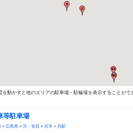
図を動かすと他のエリアの駐車場・駐輪場を表示することがで
車等駐車場
国
>
広島県
>
呉・安芸
>
呉市
>
呉駅