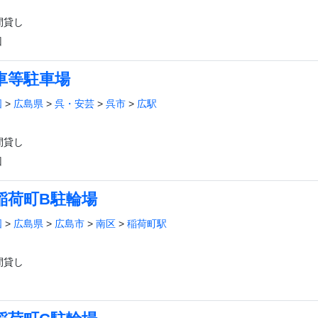
間貸し
回
車等駐車場
国
>
広島県
>
呉・安芸
>
呉市
>
広駅
間貸し
回
稲荷町B駐輪場
国
>
広島県
>
広島市
>
南区
>
稲荷町駅
間貸し