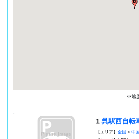
※地
1
呉駅西自転
【エリア】
全国
>
中