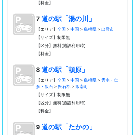
【料金】
7
道の駅「湯の川」
【エリア】
全国
>
中国
>
島根県
>
出雲市
【サイズ】制限無
【区分】無料(施設利用時)
【料金】
8
道の駅「頓原」
【エリア】
全国
>
中国
>
島根県
>
雲南・仁
多・飯石
>
飯石郡
>
飯南町
【サイズ】制限無
【区分】無料(施設利用時)
【料金】
9
道の駅「たかの」