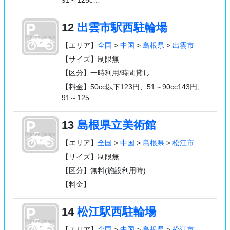
12
出雲市駅西駐輪場
【エリア】
全国
>
中国
>
島根県
>
出雲市
【サイズ】制限無
【区分】一時利用/時間貸し
【料金】50cc以下123円、51～90cc143円、
91～125…
13
島根県立美術館
【エリア】
全国
>
中国
>
島根県
>
松江市
【サイズ】制限無
【区分】無料(施設利用時)
【料金】
14
松江駅西駐輪場
【エリア】
全国
>
中国
>
島根県
>
松江市