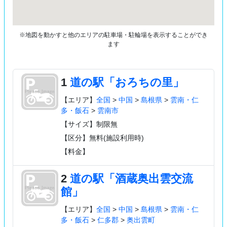
※地図を動かすと他のエリアの駐車場・駐輪場を表示することができ
ます
1
道の駅「おろちの里」
【エリア】
全国
>
中国
>
島根県
>
雲南・仁
多・飯石
>
雲南市
【サイズ】制限無
【区分】無料(施設利用時)
【料金】
2
道の駅「酒蔵奥出雲交流
館」
【エリア】
全国
>
中国
>
島根県
>
雲南・仁
多・飯石
>
仁多郡
>
奥出雲町