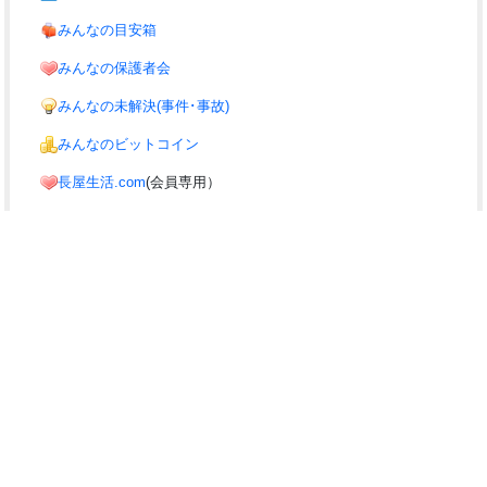
みんなの目安箱
みんなの保護者会
みんなの未解決(事件･事故)
みんなのビットコイン
長屋生活.com
(会員専用）
みんなのサイト
みんなの議員(議員のまとめ)
i10の協力サイト
みんなでSTOP!温暖化!!
みんなの交通安全
▲PAGETOP
『入力しにくい』、『わかりづいら』などといったご不満はありません
か？⇒
お気軽にご要望下さい。
何ができるの？
お問合せ
利用規約
商標