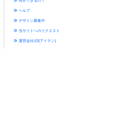
何ができるの？
ヘルプ
デザイン募集中
当サイトへのリクエスト
運営会社i10(アイテン)
『入力しにくい
みんなのバイク
みんなのバイク駐車場 - 全国のバ