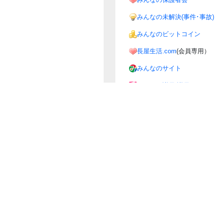
みんなの未解決(事件･事故)
みんなのビットコイン
長屋生活.com
(会員専用）
みんなのサイト
みんなの議員(議員のまとめ)
i10の協力サイト
みんなでSTOP!温暖化!!
みんなの交通安全
』、『わかりづいら』などといったご不満はありませんか？⇒
お気軽に
何ができるの？
お問合せ
利用規約
商標
駐車場は、
i10(アイテン) ちょっと変わったみんなのお役立ちサイト
が運
Produced by
i10(アイテン)
from 2003
Thanks to Tanamame for creating the logo image.
イク駐車場・駐輪場検索に提供された情報は、特段の記載がない限り、当