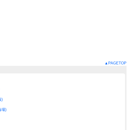
▲PAGETOP
合
)
場)