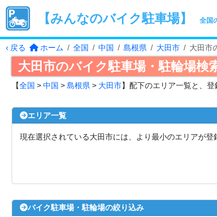
【みんなのバイク駐車場】
全国
‹ 戻る
ホーム
全国
中国
島根県
大田市
大田市
大田市のバイク駐車場・駐輪場検
【
全国
>
中国
>
島根県
>
大田市
】配下のエリア一覧と、登
エリア一覧
現在選択されている大田市には、より最小のエリアが登
バイク駐車場・駐輪場の絞り込み