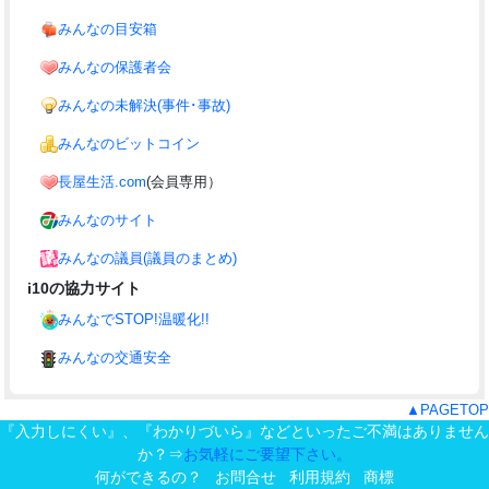
みんなの目安箱
みんなの保護者会
みんなの未解決(事件･事故)
みんなのビットコイン
長屋生活.com
(会員専用）
みんなのサイト
みんなの議員(議員のまとめ)
i10の協力サイト
みんなでSTOP!温暖化!!
みんなの交通安全
▲PAGETOP
『入力しにくい』、『わかりづいら』などといったご不満はありません
か？⇒
お気軽にご要望下さい。
何ができるの？
お問合せ
利用規約
商標