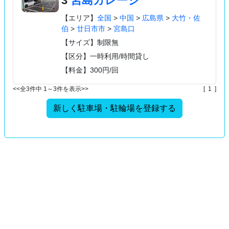
3
宮島ガレージ
【エリア】
全国
>
中国
>
広島県
>
大竹・佐
伯
>
廿日市市
>
宮島口
【サイズ】制限無
【区分】一時利用/時間貸し
【料金】300円/回
<<全3件中 1～3件を表示>>
[ 1 ]
新しく駐車場・駐輪場を登録する