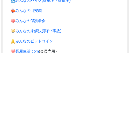
みんなのバイク(駐車場・駐輪場)
みんなの目安箱
みんなの保護者会
みんなの未解決(事件･事故)
みんなのビットコイン
長屋生活.com
(会員専用）
みんなのサイト
みんなの議員(議員のまとめ)
i10の協力サイト
みんなでSTOP!温暖化!!
みんなの交通安全
▲PAGETOP
『入力しにくい』、『わかりづいら』などといったご不満はありません
か？⇒
お気軽にご要望下さい。
何ができるの？
お問合せ
利用規約
商標