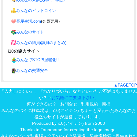
みんなのビットコイン
長屋生活.com
(会員専用）
みんなのサイト
みんなの議員(議員のまとめ)
i10の協力サイト
みんなでSTOP!温暖化!!
みんなの交通安全
▲PAGETOP
『入力しにくい』、『わかりづいら』などといったご不満はありません
か？⇒
お気軽にご要望下さい。
何ができるの？
お問合せ
利用規約
商標
みんなのバイク駐車場は、
i10(アイテン) ちょっと変わったみんなのお
役立ちサイト
が運営しております。
Produced by
i10(アイテン)
from 2003
Thanks to Tanamame for creating the logo image.
みんなのバイク駐車場 - 全国のバイク駐車場・駐輪場検索に提供された