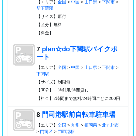
【エリア】
全国
>
中国
>
山口県
>
下関市
>
新下関駅
【サイズ】原付
【区分】無料
【料金】
7
plan☆do下関駅バイクポ
ート
【エリア】
全国
>
中国
>
山口県
>
下関市
>
下関駅
【サイズ】制限無
【区分】一時利用/時間貸し
【料金】2時間まで無料/24時間ごとに200円
8
門司港駅前自転車駐車場
【エリア】
全国
>
九州
>
福岡県
>
北九州市
>
門司区
>
門司港駅