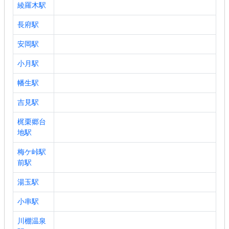
綾羅木駅
長府駅
安岡駅
小月駅
幡生駅
吉見駅
梶栗郷台
地駅
梅ケ峠駅
前駅
湯玉駅
小串駅
川棚温泉