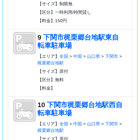
【サイズ】制限無
【区分】一時利用/時間貸し
【料金】150円
9
下関市梶栗郷台地駅東自
転車駐車場
【エリア】
全国
>
中国
>
山口県
>
下関市
>
梶栗郷台地駅
【サイズ】原付
【区分】無料
【料金】
10
下関市梶栗郷台地駅西自
転車駐車場
【エリア】
全国
>
中国
>
山口県
>
下関市
>
梶栗郷台地駅
【サイズ】原付